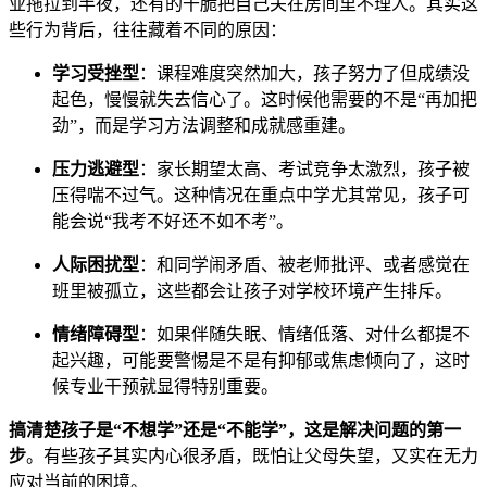
业拖拉到半夜，还有的干脆把自己关在房间里不理人。其实这
些行为背后，往往藏着不同的原因：
学习受挫型
：课程难度突然加大，孩子努力了但成绩没
起色，慢慢就失去信心了。这时候他需要的不是“再加把
劲”，而是学习方法调整和成就感重建。
压力逃避型
：家长期望太高、考试竞争太激烈，孩子被
压得喘不过气。这种情况在重点中学尤其常见，孩子可
能会说“我考不好还不如不考”。
人际困扰型
：和同学闹矛盾、被老师批评、或者感觉在
班里被孤立，这些都会让孩子对学校环境产生排斥。
情绪障碍型
：如果伴随失眠、情绪低落、对什么都提不
起兴趣，可能要警惕是不是有抑郁或焦虑倾向了，这时
候专业干预就显得特别重要。
搞清楚孩子是“不想学”还是“不能学”，这是解决问题的第一
步
。有些孩子其实内心很矛盾，既怕让父母失望，又实在无力
应对当前的困境。