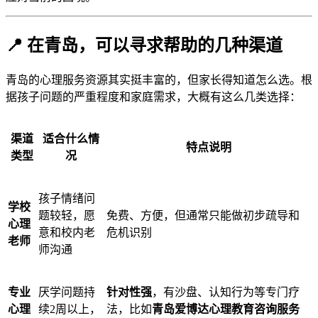
📍 在青岛，可以寻求帮助的几种渠道
青岛的心理服务资源其实挺丰富的，但家长得知道怎么选。根
据孩子问题的严重程度和家庭需求，大概有这么几类选择：
渠道
适合什么情
特点说明
类型
况
孩子情绪问
学校
题较轻，愿
免费、方便，但通常只能做初步疏导和
心理
意和校内老
危机识别
老师
师沟通
专业
厌学问题持
针对性强
，有沙盘、认知行为等专门疗
心理
续2周以上，
法，比如
青岛爱博达心理教育咨询服务