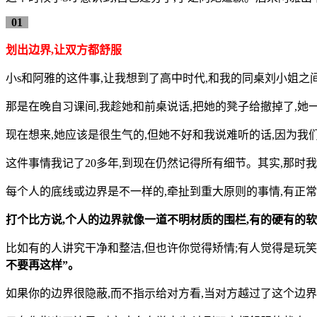
01
划出边界,让双方都舒服
小s和阿雅的这件事,让我想到了高中时代,和我的同桌刘小姐之
那是在晚自习课间,我趁她和前桌说话,把她的凳子给撤掉了,
现在想来,她应该是很生气的,但她不好和我说难听的话,因为我
这件事情我记了20多年,到现在仍然记得所有细节。其实,那时
每个人的底线或边界是不一样的,牵扯到重大原则的事情,有正常
打个比方说,个人的边界就像一道不明材质的围栏,有的硬有的软
比如有的人讲究干净和整洁,但也许你觉得矫情;有人觉得是玩笑
不要再这样”。
如果你的边界很隐蔽,而不指示给对方看,当对方越过了这个边界