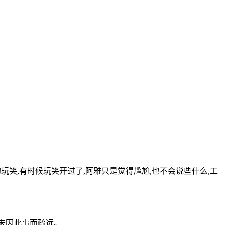
笑,有时候玩笑开过了,阿雅只是觉得尴尬,也不会说些什么,工
并未因此事而疏远。