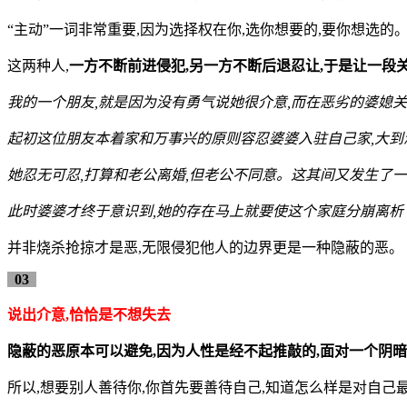
“主动”一词非常重要,因为选择权在你,选你想要的,要你想选
这两种人,
一方不断前进侵犯,另一方不断后退忍让,于是让一段
我的一个朋友,就是因为没有勇气说她很介意,而在恶劣的婆媳
起初这位朋友本着家和万事兴的原则容忍婆婆入驻自己家,大到
她忍无可忍,打算和老公离婚,但老公不同意。这其间又发生了一
此时婆婆才终于意识到,她的存在马上就要使这个家庭分崩离析
并非烧杀抢掠才是恶,无限侵犯他人的边界更是一种隐蔽的恶。
03
说出介意,恰恰是不想失去
隐蔽的恶原本可以避免,因为人性是经不起推敲的,面对一个阴暗
所以,想要别人善待你,你首先要善待自己,知道怎么样是对自己