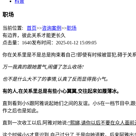
科普
职场
当前位置:
首页
>>
咨询案例
>>
职场
有边界，彼此关系才能更长久
点击量：1640
发布时间：2025-01-12 15:09:05
你在关系里是不是总是拘束着自己?即使有时候被冒犯,碍于关
万一我真的跟她置气,闹僵了怎么收场?
也不是什么大不了的事情,认真了反而显得我小气。
有的人,在关系里总是有些小心翼翼,交往起来如履薄冰。
直到看到小S跟阿雅说起她们之间的友谊。小S在一档节目中,跟
作之后也是如此。
直到一次收工以后,阿雅对她说:
“熙娣,请你以后不要在众人面前
这个时候小S才意识到,自己过分了,于是向她道歉。后来阿雅出