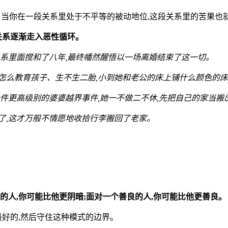
的。当你在一段关系里处于不平等的被动地位,这段关系里的苦果也
关系逐渐走入恶性循环。
关系里面搅和了八年,最终幡然醒悟以一场离婚结束了这一切。
怎么教育孩子、生不生二胎,小到她和老公的床上铺什么颜色的床
件更高级别的婆婆越界事件,她一不做二不休,先把自己的家当搬
了,这才万般不情愿地收拾行李搬回了老家。
的人,你可能比他更阴暗;面对一个善良的人,你可能比他更善良。
最好的,然后守住这种模式的边界。