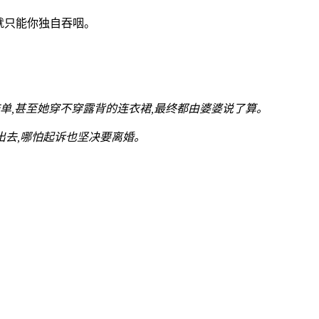
就只能你独自吞咽。
单,甚至她穿不穿露背的连衣裙,最终都由婆婆说了算。
出去,哪怕起诉也坚决要离婚。