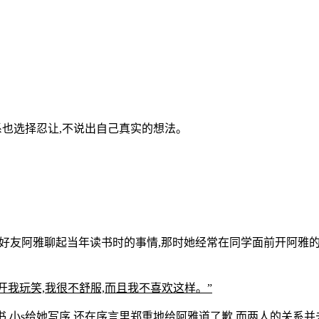
系也选择忍让,不说出自己真实的想法。
好友阿雅聊起当年读书时的事情,那时她经常在同学面前开阿雅的玩
开我玩笑,我很不舒服,而且我不喜欢这样。”
书,小s给她写序,还在序言里郑重地给阿雅道了歉,而两人的关系