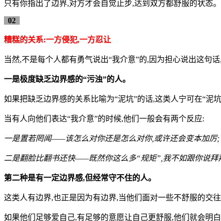
只有你指出了边界,对方才会自觉止步,达到双方都舒服的状态。
02
糟糕的关系:
一方侵犯,一方忍让
当然,不是每个人都有勇气说出“我介意”的,因为担心说出这句
一是极度缺乏边界感的“污浊”的人。
如果把缺乏边界感的关系比喻为“泥坑”的话,这类人宁可在“泥
当有人向他们表达“我介意”的时候,他们一般会有两个反应:
一是置若罔闻——该怎么对你还是怎么对你,或许还会变本加厉;
二是翻脸比翻书还快——既然你这么多“规矩”,我不如跟你说拜
第二种是有一定边界感,但经常守不住的人。
这类人有边界,也正是因为有边界,当他们面对一些不舒服的交往
如果他们足够爱自己,有足够的意愿让自己更舒服,他们就会明白