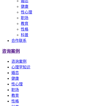
婚恋
健康
性心理
职场
教育
性格
科普
合作联系
咨询案例
咨询案例
心理学知识
婚恋
健康
性心理
职场
教育
性格