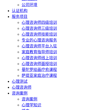
公司环境
认证机构
服务项目
心理咨询师四级培训
心理咨询师三级培训
心理咨询师技能培训
专业的心理咨询服务
心理咨询师平台入驻
家庭教育指导师培训
心理咨询师线上培训
心理咨询师面授培训
曼陀罗绘画疗愈课程
萨提亚家庭治疗课程
心理测试
心理咨询师
咨询案例
咨询案例
心理学知识