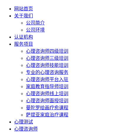
网站首页
关于我们
公司简介
公司环境
认证机构
服务项目
心理咨询师四级培训
心理咨询师三级培训
心理咨询师技能培训
专业的心理咨询服务
心理咨询师平台入驻
家庭教育指导师培训
心理咨询师线上培训
心理咨询师面授培训
曼陀罗绘画疗愈课程
萨提亚家庭治疗课程
心理测试
心理咨询师