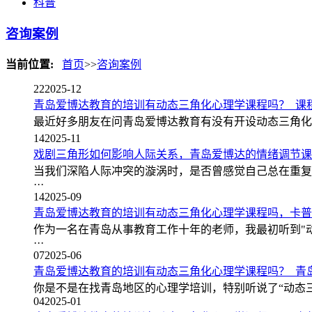
科普
咨询案例
当前位置:
首页
>>
咨询案例
22
2025-12
青岛爱博达教育的培训有动态三角化心理学课程吗？_课
最近好多朋友在问青岛爱博达教育有没有开设动态三角化心理
14
2025-11
戏剧三角形如何影响人际关系，青岛爱博达的情绪调节课
当我们深陷人际冲突的漩涡时，是否曾感觉自己总在重复
···
14
2025-09
青岛爱博达教育的培训有动态三角化心理学课程吗，卡普
作为一名在青岛从事教育工作十年的老师，我最初听到"
···
07
2025-06
青岛爱博达教育的培训有动态三角化心理学课程吗？_青
你是不是在找青岛地区的心理学培训，特别听说了“动态三
04
2025-01